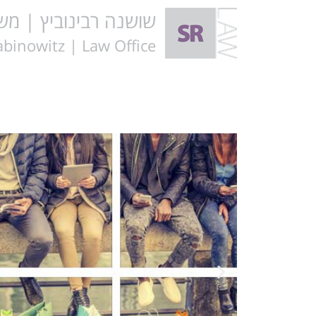
שושנה רבינוביץ | משר
binowitz | Law Office