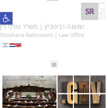
Open toolbar
שושנה רבינוביץ | משרד עורכי דין
Shoshana Rabinowitz | Law Office