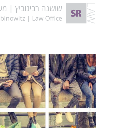
שושנה רבינוביץ | משר
inowitz | Law Office