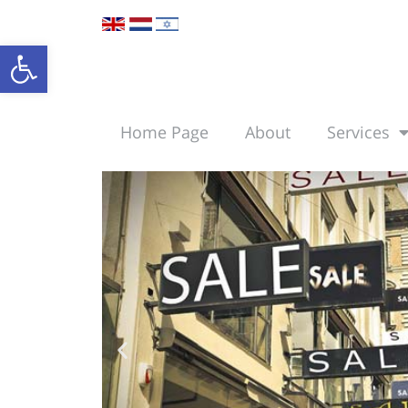
Open toolbar
Home Page
About
Services