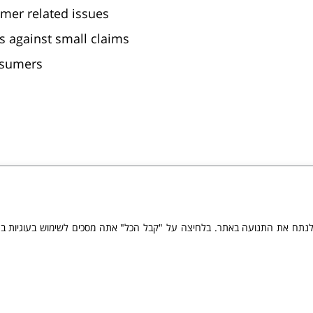
umer related issues
s against small claims
nsumers
מדיניות הפרטיות
|
הצהרת נגישות
ת לעו”ד שושנה רבינוביץ | האמור באתר זה הינו בגדר מידע כללי ואינו מהווה יעוץ מ
ולנתח את התנועה באתר. בלחיצה על "קבל הכל" אתה מסכים לשימוש בעוגיות ב
torney at law | All information provided on this web site is genera