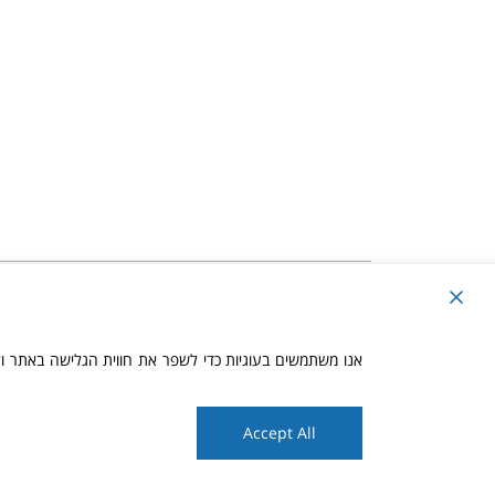
כל הזכויות שמורו
אנו משתמשים בעוגיות כדי לשפר את חווית הגלישה באתר 
l and does not constitute specific legal advice
Scr
Accept All
to